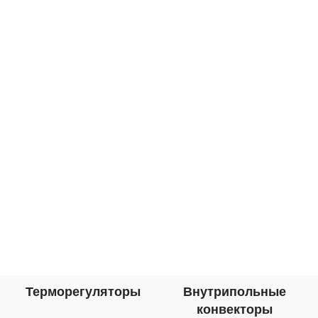
кабель для обогрева водостоков
и
Терморегуляторы
Внутрипольные
конвекторы