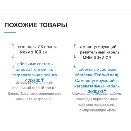
ПОХОЖИЕ ТОВАРЫ
Теплые полы ИК пленка
Саморегулирующий
RexVa 100 см.
нагревательный кабель
MHM 30-2 CR
Кабельные системы
обогрева (Теплый пол)
,
Кабельные системы
Нагревательная пленка
обогрева (Теплый пол)
,
4200,00
₸
Саморегулирующийся
Высокотехнологичный
нагревательный кабель
пленочный теплый пол Ю.
3000,00
₸
Корея. Идеальное решение для
Саморегулирующийся кабель
ламината, ковролина,
имеет две параллельные
линолеума Теплый пол за два
токопроводящие жилы.
часа Инфракрасный теплый пол
Токопроводящие жилы
Параллельная
окружены саморегулирующейся
полупроводниковой матрицей.
30Вт/М Саморегулирующийся