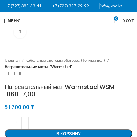
+7 (727) 385-33-41
+7 (727) 327-29-99
info@vso.kz
0
МЕНЮ
0,00
₸
Нажмите, чтобы увеличить
Главная
Кабельные системы обогрева (Теплый пол)
Нагревательные маты "Warmstad"
Нагревательный мат Warmstad WSM-
1060-7,00
51700,00
₸
В КОРЗИНУ