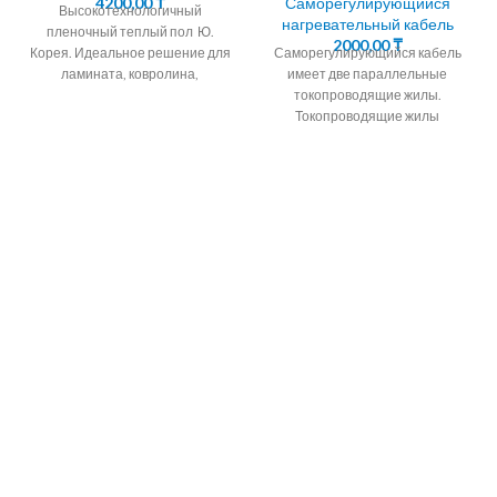
4200,00
₸
Саморегулирующийся
Высокотехнологичный
нагревательный кабель
пленочный теплый пол Ю.
2000,00
₸
Корея. Идеальное решение для
Саморегулирующийся кабель
ламината, ковролина,
имеет две параллельные
линолеума Теплый пол за два
токопроводящие жилы.
часа Инфракрасный теплый пол
Токопроводящие жилы
Параллельная
окружены саморегулирующейся
полупроводниковой матрицей.
24.30.40Вт/М
Саморегулирующийся
кабель для обогрева водостоков
и