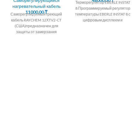
Саморегулирующийся
48000,00
₸
Терморегулятор EBERLE INSTAT
нагревательный кабель
8 Программируемый регулятор
11000,00
₸
Саморегулируемый греющий
температуры EBERLE INSTAT 8 с
кабель RAYCHEM 12ХTV2-CT
цифровым дисплеем и
(США)предназначен для
таймером на неделю.
защиты от замерзания
Терморегулятор EBERLE INSTAT
объектов не подвергаемых
пропарке. Греющие кабели
параллельного типа
применяются для защиты