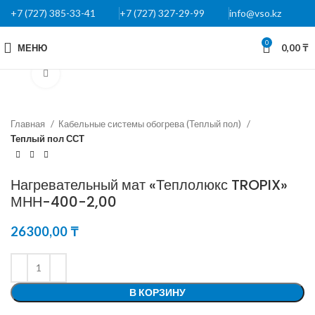
+7 (727) 385-33-41
+7 (727) 327-29-99
info@vso.kz
0
МЕНЮ
0,00
₸
Нажмите, чтобы увеличить
Главная
Кабельные системы обогрева (Теплый пол)
Теплый пол ССТ
Нагревательный мат «Теплолюкс TROPIX»
МНН-400-2,00
26300,00
₸
В КОРЗИНУ