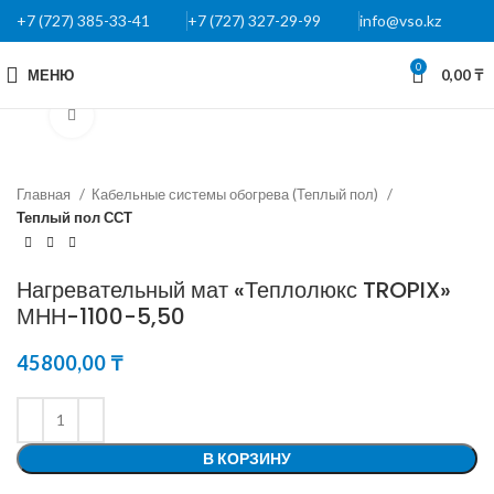
+7 (727) 385-33-41
+7 (727) 327-29-99
info@vso.kz
0
МЕНЮ
0,00
₸
Нажмите, чтобы увеличить
Главная
Кабельные системы обогрева (Теплый пол)
Теплый пол ССТ
Нагревательный мат «Теплолюкс TROPIX»
МНН-1100-5,50
45800,00
₸
В КОРЗИНУ