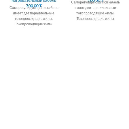
нагревательный кабель
700,00
₸
Саморегулирующийся кабель
700,00
₸
Саморегулирующийся кабель
имеет две параллельные
имеет две параллельные
токопроводящие жилы.
токопроводящие жилы.
Токопроводящие жилы
Токопроводящие жилы
окружены саморегулирующейся
окружены саморегулирующейся
полупроводниковой матрицей.
полупроводниковой матрицей.
Алмэкс предлагает кабель
В зимний период водостоки и
саморегулирующийся
трубопроводы находятся в
подогревающий корейских