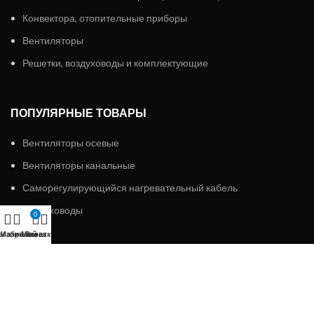
Конвектора, отопительные приборы
Вентиляторы
Решетки, воздуховоды и комплектующие
ПОПУЛЯРНЫЕ ТОВАРЫ
Вентиляторы осевые
Вентиляторы канальные
Саморегулирующийся нагревательный кабель
Воздуховоды
0
агазин
Избранное
Мой аккаунт
Заказ
ИП «АЛМЭКС»
2023 Все права защищены