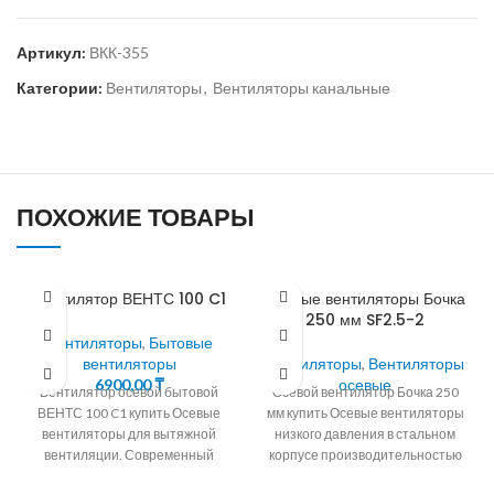
Артикул:
ВКК-355
Категории:
Вентиляторы
,
Вентиляторы канальные
ПОХОЖИЕ ТОВАРЫ
Вентилятор ВЕНТС 100 C1
Осевые вентиляторы Бочка
250 мм SF2.5-2
Вентиляторы
,
Бытовые
вентиляторы
Вентиляторы
,
Вентиляторы
6900,00
₸
осевые
Вентилятор осевой бытовой
Осевой вентилятор Бочка 250
ВЕНТС 100 C1 купить Осевые
мм купить Осевые вентиляторы
вентиляторы для вытяжной
низкого давления в стальном
вентиляции. Современный
корпусе производительностью
дизайн и эстетичный внешний
до 22800 м3/ч для установки в