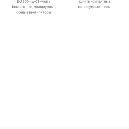
ВО 200-4Е-01 купить
купить Компактные,
Компактные, малошумные
малошумные осевые
осевые вентиляторы
вентиляторы используются для
используются для установки в
установки в системах
системах вентиляции
вентиляции производственных
производственных и
и общественных
общественных помещений,