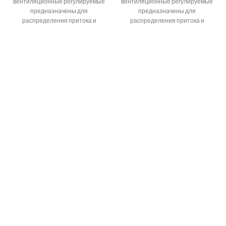
вентиляционные регулируемые
вентиляционные регулируемые
предназначены для
предназначены для
распределения притока и
распределения притока и
вытяжки воздуха в системах
вытяжки воздуха в системах
вентиляции,
вентиляции,
кондиционирования и
кондиционирования и
воздушного отопления
воздушного отопления
помещений
помещений