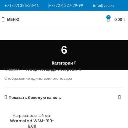
+7 (727) 385-33-41
+7 (727) 327-29-99
info@vso.kz
0
МЕНЮ
0,00
₸
6
Категории
Главная
Товар площадь обогрева
6
Отображение единственного товара
Показать боковую панель
Нагревательный мат
Warmstad WSM-910-
6,00