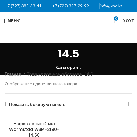
+7 (727) 385-33-41
+7 (727) 327-29-99
info@vso.kz
0
МЕНЮ
0,00
₸
14.5
Категории
Главная
Товар площадь обогрева
14.5
Отображение единственного товара
Показать боковую панель
Нагревательный мат
Warmstad WSM-2190-
14,50