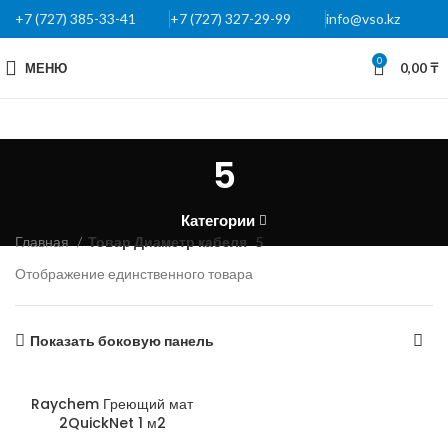
+7 (727) 385-33-41
+7 (727) 327-29-99
info@vso.kz
0
МЕНЮ
0,00
₸
5
Категории
Главная
Товар Диаметр кабеля
5
Отображение единственного товара
Показать боковую панель
Raychem Греющий мат
2QuickNet 1 м2