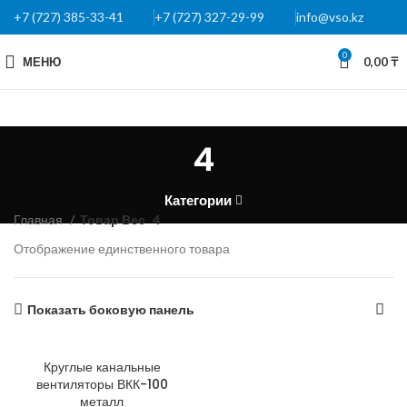
+7 (727) 385-33-41
+7 (727) 327-29-99
info@vso.kz
0
МЕНЮ
0,00
₸
4
Категории
Главная
Товар Вес
4
Отображение единственного товара
Показать боковую панель
Круглые канальные
вентиляторы ВКК-100
металл