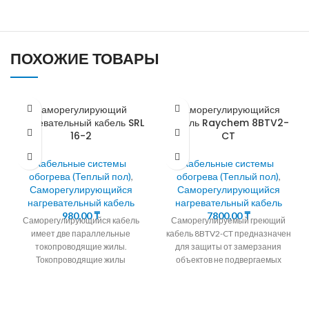
ПОХОЖИЕ ТОВАРЫ
Саморегулирующий
Саморегулирующийся
нагревательный кабель SRL
кабель Raychem 8BTV2-
16-2
CT
Кабельные системы
Кабельные системы
обогрева (Теплый пол)
,
обогрева (Теплый пол)
,
Саморегулирующийся
Саморегулирующийся
нагревательный кабель
нагревательный кабель
980,00
₸
7800,00
₸
Саморегулирующийся кабель
Саморегулируемый греющий
имеет две параллельные
кабель 8BTV2-CT предназначен
токопроводящие жилы.
для защиты от замерзания
Токопроводящие жилы
объектов не подвергаемых
окружены саморегулирующейся
пропарке. Греющие кабели BTV
полупроводниковой матрицей.
параллельного типа
Алмэкс предлагает кабель
применяются для защиты от