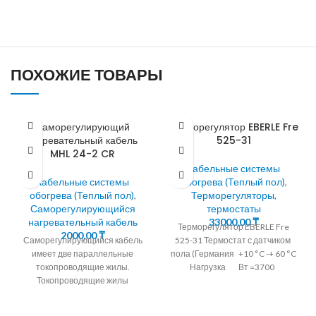
ПОХОЖИЕ ТОВАРЫ
Саморегулирующий
Терморегулятор EBERLE Fre
нагревательный кабель
525-31
MHL 24-2 CR
Кабельные системы
Кабельные системы
обогрева (Теплый пол)
,
обогрева (Теплый пол)
,
Терморегуляторы,
Саморегулирующийся
термостаты
нагревательный кабель
33000,00
₸
Терморегулятор EBERLE Fre
2000,00
₸
Саморегулирующийся кабель
525-31 Термостат с датчиком
имеет две параллельные
пола (Германия +10 °C -+ 60 °C
токопроводящие жилы.
Нагрузка Вт =3700
Токопроводящие жилы
окружены саморегулирующейся
полупроводниковой матрицей.