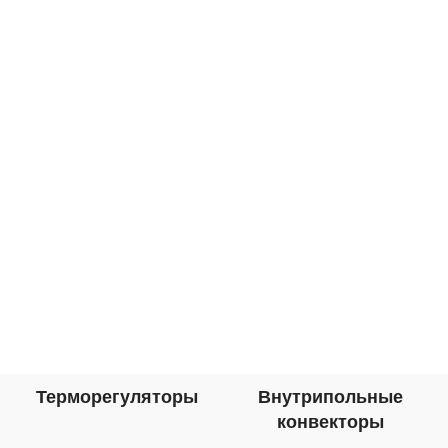
24.30.40Вт/М
Саморегулирующийся
кабель для обогрева водостоков
и
Терморегуляторы
Внутрипольные
конвекторы