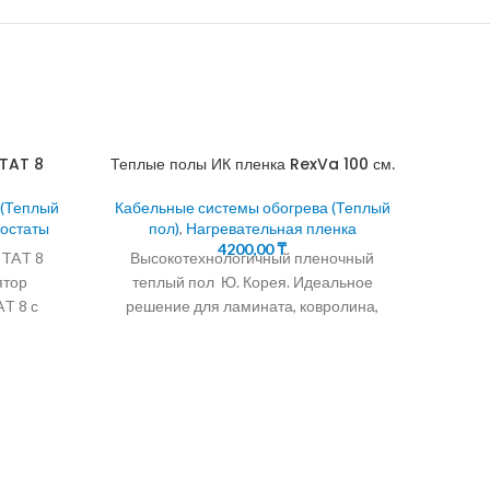
STAT 8
Теплые полы ИК пленка RexVa 100 см.
 (Теплый
Кабельные системы обогрева (Теплый
мостаты
пол)
,
Нагревательная пленка
4200,00
₸
STAT 8
Высокотехнологичный пленочный
ятор
теплый пол Ю. Корея. Идеальное
T 8 с
решение для ламината, ковролина,
ером на
линолеума Теплый пол за два часа
Само
BERLE
Инфракрасный теплый пол
Параллельная
Кабел
Само