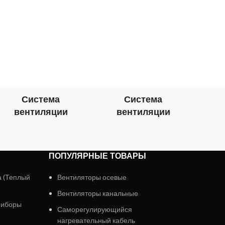
две 
жилы.
полуп
Сам
Система
Система
вентиляции
вентиляции
в
ПОПУЛЯРНЫЕ ТОВАРЫ
а (Теплый
Вентиляторы осевые
Вентиляторы канальные
риборы
Саморегулирующийся
нагревательный кабель