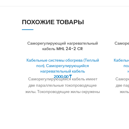
ПОХОЖИЕ ТОВАРЫ
Саморегулирующий нагревательный
Саморе
кабель MHL 24-2 CR
Кабельные системы обогрева (Теплый
Кабельн
пол)
,
Саморегулирующийся
по
нагревательный кабель
2000,00
₸
Саморегулирующийся кабель имеет
Саморе
две параллельные токопроводящие
две па
жилы. Токопроводящие жилы окружены
жилы
саморегулирующейся
удалени
полупроводниковой матрицей.
Самор
24.30.40Вт/М Саморегулирующийся
кабель для обогрева водостоков и