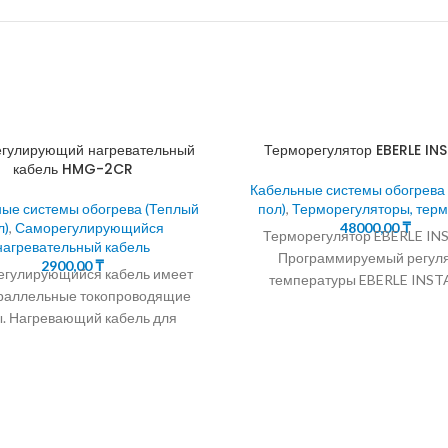
гулирующий нагревательный
Терморегулятор EBERLE IN
кабель HMG-2CR
Кабельные системы обогрева
ые системы обогрева (Теплый
пол)
,
Терморегуляторы, тер
л)
,
Саморегулирующийся
48000,00
₸
Терморегулятор EBERLE IN
нагревательный кабель
Программируемый регул
2900,00
₸
гулирующийся кабель имеет
температуры EBERLE INSTA
раллельные токопроводящие
цифровым дисплеем и тайм
. Нагревающий кабель для
неделю. Терморегулятор E
я льда с водоотводов и крыш
INSTAT
егулирующийся кабель для
обогрева