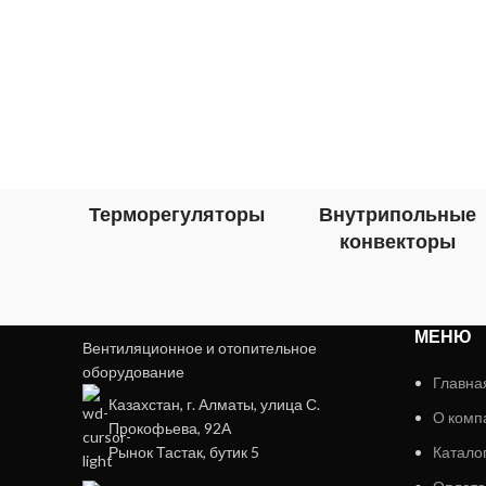
Терморегуляторы
Внутрипольные
конвекторы
МЕНЮ
Вентиляционное и отопительное
оборудование
Главна
Казахстан, г. Алматы, улица С.
О комп
Прокофьева, 92А
Рынок Тастак, бутик 5
Катало