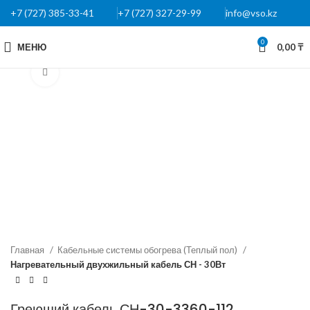
+7 (727) 385-33-41
+7 (727) 327-29-99
info@vso.kz
0
МЕНЮ
0,00
₸
Нажмите, чтобы увеличить
Главная
Кабельные системы обогрева (Теплый пол)
Нагревательный двухжильный кабель СН - 30Вт
Греющий кабель СН-30-3360-112