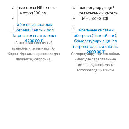
Теплые полы ИК пленка
Саморегулирующий
RexVa 100 см.
нагревательный кабель
MHL 24-2 CR
Кабельные системы
обогрева (Теплый пол)
,
Кабельные системы
Нагревательная пленка
обогрева (Теплый пол)
,
4200,00
₸
Саморегулирующийся
Высокотехнологичный
нагревательный кабель
пленочный теплый пол Ю.
2000,00
₸
Корея. Идеальное решение для
Саморегулирующийся кабель
ламината, ковролина,
имеет две параллельные
линолеума Теплый пол за два
токопроводящие жилы.
часа Инфракрасный теплый пол
Токопроводящие жилы
Параллельная
окружены саморегулирующейся
полупроводниковой матрицей.
24.30.40Вт/М
Саморегулирующийся
кабель для обогрева водостоков
и