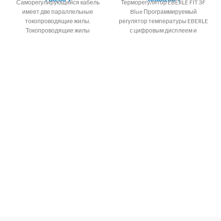
Саморегулирующийся кабель
Терморегулятор EBERLE FIT 3F
имеет две параллельные
Blue Программируемый
токопроводящие жилы.
регулятор температуры EBERLE
Токопроводящие жилы
с цифровым дисплеем и
окружены саморегулирующейся
таймером на неделю.
полупроводниковой матрицей.
Терморегулятор EBERLE
Алмэкс предлагает кабель
Программируемый регулятор
саморегулирующийся
подогревающий корейских