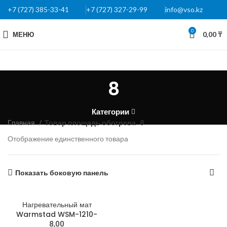
+7 (727) 385-33-41
+7 (727) 327-29-99
info@vso.kz
0
МЕНЮ
0,00
₸
8
Категории
Главная
Товар площадь обогрева
8
Отображение единственного товара
Показать боковую панель
Нагревательный мат
Warmstad WSM-1210-
8,00