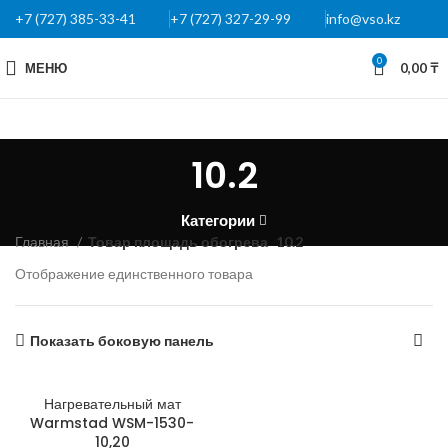
+7 (727) 385-33-41
+7 (727) 327-29-99
info@vso.kz
0
МЕНЮ
0,00
₸
10.2
Категории
Главная
Товар площадь обогрева
10.2
Отображение единственного товара
Показать боковую панель
Нагревательный мат
Warmstad WSM-1530-
10,20