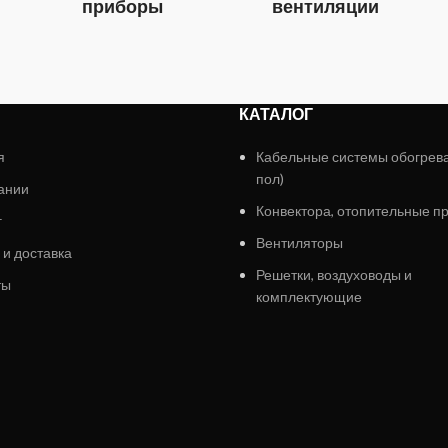
приборы
вентиляции
КАТАЛОГ
я
Кабельные системы обогрев
пол)
ании
Конвектора, отопительные п
г
Вентиляторы
 и доставка
Решетки, воздуховоды и
ты
комплектующие