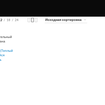
12
18
24
тельный
рана
 (Теплый
йся
ь