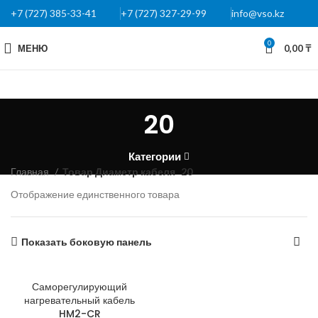
+7 (727) 385-33-41
+7 (727) 327-29-99
info@vso.kz
0
МЕНЮ
0,00
₸
20
Категории
Главная
Товар Диаметр кабеля
20
Отображение единственного товара
Показать боковую панель
Саморегулирующий
нагревательный кабель
HM2-CR